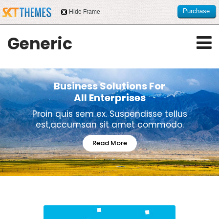
Purchase
Hide Frame
this item
Generic
Business Solutions For
All Enterprises
Proin quis sem ex. Suspendisse tellus
est,
accumsan sit amet commodo.
Read More