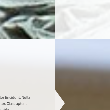
or tincidunt. Nulla
itor. Class aptent
onubia.