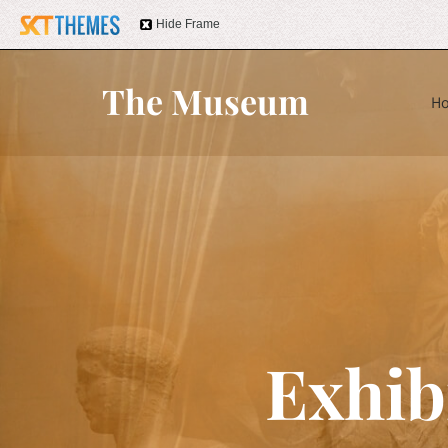
Hide Frame
The Museum
H
Exhib