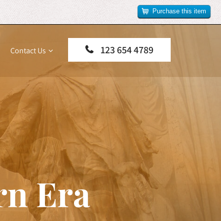
Purchase this item
123 654 4789
Contact Us
rn Era