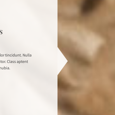
s
or tincidunt. Nulla
itor. Class aptent
onubia.