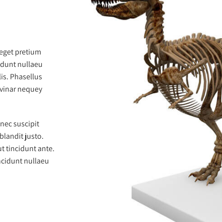
teget pretium
idunt nullaeu
is. Phasellus
lvinar nequey
onec suscipit
blandit justo.
t tincidunt ante.
ncidunt nullaeu